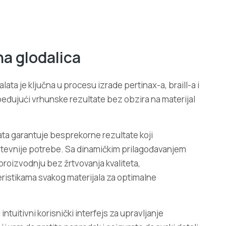
a glodalica
ata je ključna u procesu izrade pertinax-a, braill-a i
beđujući vrhunske rezultate bez obzira na materijal
ata garantuje besprekorne rezultate koji
ahtevnije potrebe. Sa dinamičkim prilagođavanjem
roizvodnju bez žrtvovanja kvaliteta,
eristikama svakog materijala za optimalne
intuitivni korisnički interfejs za upravljanje