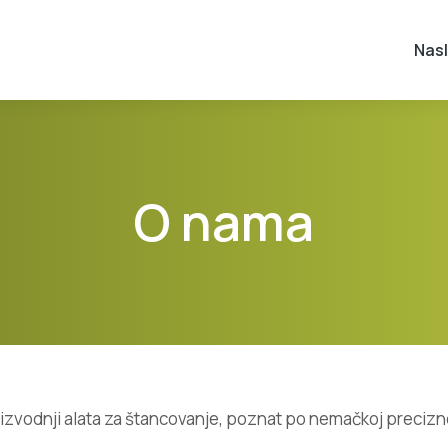
Nas
O nama
oizvodnji alata za štancovanje, poznat po nemačkoj precizno