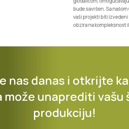
glodalicom, omogućavajući
bude savršen. Sa našom u
vaši projekti biti izvede
obzira na kompleksnost ili
e nas danas i otkrijte k
a može unaprediti vašu
produkciju!