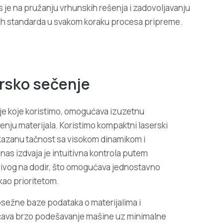
s je na pružanju vrhunskih rešenja i zadovoljavanju
skih standarda u svakom koraku procesa pripreme.
ersko sečenje
e koje koristimo, omogućava izuzetnu
čenju materijala. Koristimo kompaktni laserski
kazanu tačnost sa visokom dinamikom i
as izdvaja je intuitivna kontrola putem
ljivog na dodir, što omogućava jednostavno
ao prioritetom.
psežne baze podataka o materijalima i
ava brzo podešavanje mašine uz minimalne