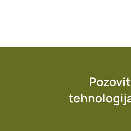
Pozovit
tehnologij