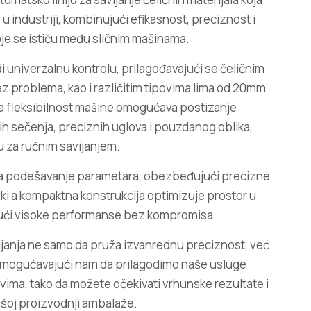
u industriji, kombinujući efikasnost, preciznost i
oje se ističu među sličnim mašinama.
i univerzalnu kontrolu, prilagođavajući se čeličnim
z problema, kao i različitim tipovima lima od 20mm
a fleksibilnost mašine omogućava postizanje
tih sečenja, preciznih uglova i pouzdanog oblika,
 za ručnim savijanjem.
ava podešavanje parametara, obezbeđujući precizne
ki a kompaktna konstrukcija optimizuje prostor u
jući visoke performanse bez kompromisa.
ijanja ne samo da pruža izvanrednu preciznost, već
, omogućavajući nam da prilagodimo naše usluge
ima, tako da možete očekivati vrhunske rezultate i
ašoj proizvodnji ambalaže.