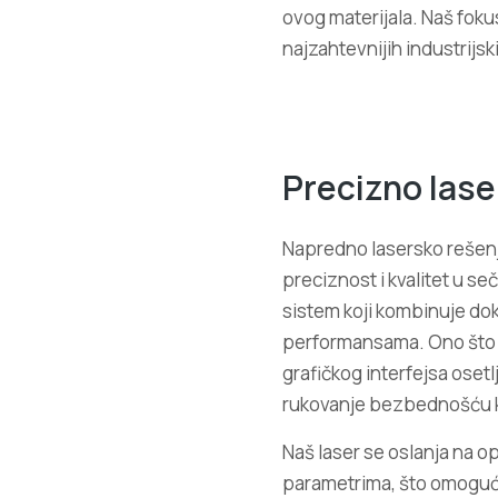
ovog materijala. Naš foku
najzahtevnijih industrij
Precizno las
Napredno lasersko rešenj
preciznost i kvalitet u se
sistem koji kombinuje do
performansama. Ono što n
grafičkog interfejsa oset
rukovanje bezbednošću k
Naš laser se oslanja na o
parametrima, što omoguć