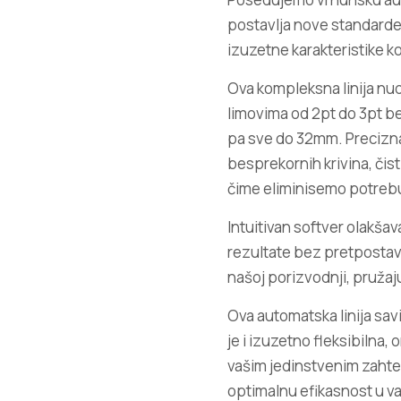
postavlja nove standarde 
izuzetne karakteristike k
Ova kompleksna linija nud
limovima od 2pt do 3pt be
pa sve do 32mm. Precizn
besprekornih krivina, čis
čime eliminisemo potrebu
Intuitivan softver olakš
rezultate bez pretpostav
našoj porizvodnji, pruža
Ova automatska linija sav
je i izuzetno fleksibilna
vašim jedinstvenim zahtev
optimalnu efikasnost u v