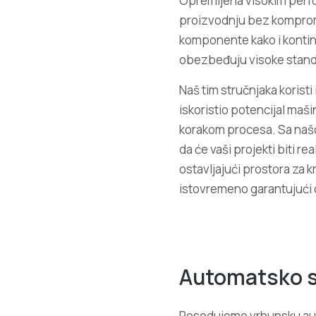
Opremljena visokim per
proizvodnju bez kompromi
komponente kako i kontinu
obezbeđuju visoke standa
Naš tim stručnjaka koristi 
iskoristio potencijal maši
korakom procesa. Sa našo
da će vaši projekti biti 
ostavljajući prostora za k
istovremeno garantujući 
Automatsko sa
Posedujemo vrhunsku autom