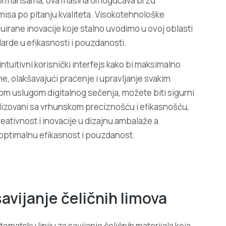
formansama, ova mašina omogućava brzu
sa po pitanju kvaliteta. Visokotehnološke
irane inovacije koje stalno uvodimo u ovoj oblasti
rde u efikasnosti i pouzdanosti.
intuitivni korisnički interfejs kako bi maksimalno
ne, olakšavajući praćenje i upravljanje svakim
m uslugom digitalnog sečenja, možete biti sigurni
realizovani sa vrhunskom preciznošću i efikasnošću,
reativnost i inovacije u dizajnu ambalaže a
optimalnu efikasnost i pouzdanost.
vijanje čeličnih limova
atsku liniju za savijanje čeličnih materijala koja