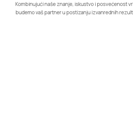
Kombinujući naše znanje, iskustvo i posvećenost vr
budemo vaš partner u postizanju izvanrednih rezul