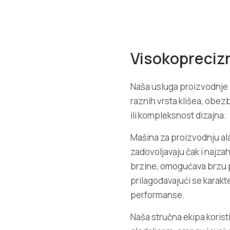
Visokoprecizn
Naša usluga proizvodnje al
raznih vrsta klišea, obez
ili kompleksnost dizajna.
Mašina za proizvodnju al
zadovoljavaju čak i najz
brzine, omogućava brzu p
prilagođavajući se karakt
performanse.
Naša stručna ekipa koristi 