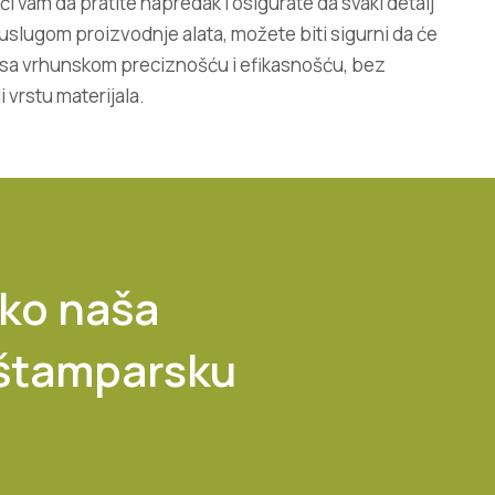
 vam da pratite napredak i osigurate da svaki detalj
slugom proizvodnje alata, možete biti sigurni da će
ni sa vrhunskom preciznošću i efikasnošću, bez
 vrstu materijala.
ako naša
 štamparsku