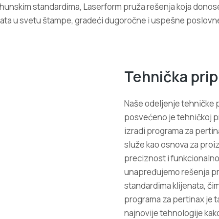
hunskim standardima, Laserform pruža rešenja koja donose s
tata u svetu štampe, gradeći dugoročne i uspešne poslov
Tehnička pri
Naše odeljenje tehničke 
posvećeno je tehničkoj pr
izradi programa za pertina
služe kao osnova za proiz
preciznost i funkcionalno
unapređujemo rešenja pri
standardima klijenata, či
programa za pertinax je t
najnovije tehnologije kak