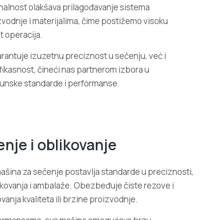
nalnost olakšava prilagođavanje sistema
zvodnje i materijalima, čime postižemo visoku
t operacija.
rantuje izuzetnu preciznost u sečenju, već i
ikasnost, čineći nas partnerom izbora u
rhunske standarde i performanse.
enje i oblikovanje
ašina za sečenje postavlja standarde u preciznosti,
pakovanja i ambalaže. Obezbeđuje čiste rezove i
anja kvaliteta ili brzine proizvodnje.