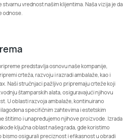
tvarnu vrednost našim klijentima. Naša vizija je da
ne odnose.
prema
pripreme predstavlja osnovu naše kompanije,
ipremi crteža, razvoju i razradi ambalaže, kao i
x. Naši stručnjaci pažljivo pripremaju crteže koji
vodnju štamparskih alata, osiguravajući njihovu
st. U oblasti razvoja ambalaže, kontinuirano
lagođena specifičnim zahtevima i estetskim
me štitimo i unapređujemo njihove proizvode. Izrada
akođe ključna oblast našeg rada, gde koristimo
o bismo osigurali preciznost i efikasnost u obradi