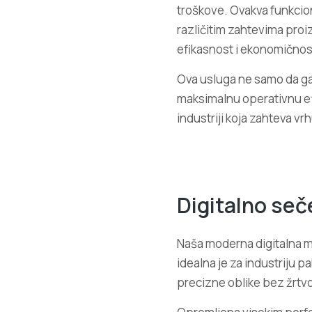
troškove. Ovakva funkcio
različitim zahtevima proi
efikasnost i ekonomičnos
Ova usluga ne samo da ga
maksimalnu operativnu ef
industriji koja zahteva v
Digitalno seč
Naša moderna digitalna m
idealna je za industriju 
precizne oblike bez žrtvov