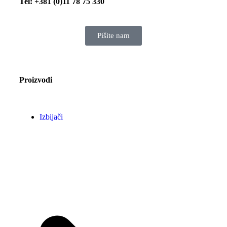
Tel: +381 (0)11 78 75 330
Pišite nam
Proizvodi
Izbijači