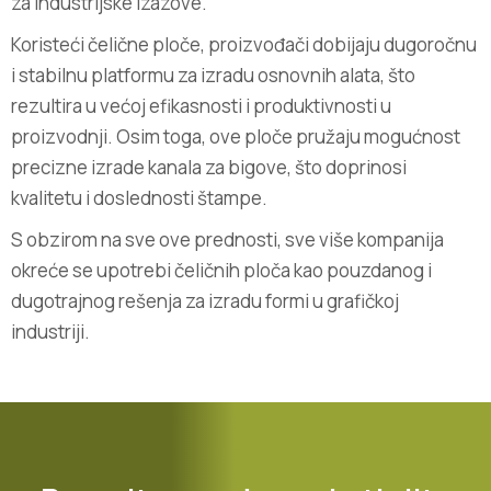
za industrijske izazove.
Koristeći čelične ploče, proizvođači dobijaju dugoročnu
i stabilnu platformu za izradu osnovnih alata, što
rezultira u većoj efikasnosti i produktivnosti u
proizvodnji. Osim toga, ove ploče pružaju mogućnost
precizne izrade kanala za bigove, što doprinosi
kvalitetu i doslednosti štampe.
S obzirom na sve ove prednosti, sve više kompanija
okreće se upotrebi čeličnih ploča kao pouzdanog i
dugotrajnog rešenja za izradu formi u grafičkoj
industriji.