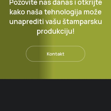
Pozovite nas danas i otkrijte
kako naša tehnologija može
unaprediti vašu štamparsku
produkciju!
Kontakt