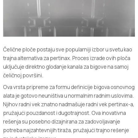
Čelične ploče postaju sve popularniji izbor u svetu kao
trajna alternativa za pertinax. Proces izrade ovih ploča
uključuje direktno glodanje kanala za bigove na samoj
čeličnoj površini.
Ova vrsta pripreme za formu definicije bigova osnovnog
alata je gotovo neuništiva u normalnim radnim uslovima.
Njihov radni vek znatno nadmašuje radni vek pertinax-a,
pružajući pouzdanost i dugotrajnost. Ova inovativna
rešenja su posebno dizajnirana za zadovoljavanje
potreba najzahtevnijih tiraža, pružajući trajno rešenje