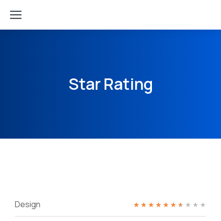
Star Rating
Design
★
★
★
★
★
★
★
★
★
★